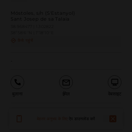
Móstoles, s/n (S'Estanyol)
Sant Josep de sa Talaia
38.968477 | 1.302822
38º58'6''N | 1º18'10''E
कैसे पहुंचें
-
बुलाना
ईमेल
वेबसाइट
समस्या की सूचना दें
बेहतर अनुभव के लिए
ऐप डाउनलोड करें