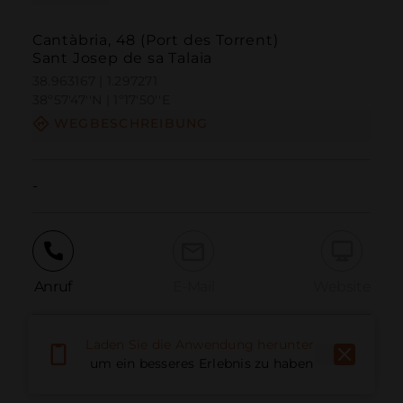
Cantàbria, 48 (Port des Torrent)
Sant Josep de sa Talaia
38.963167 | 1.297271
38º57'47''N | 1º17'50''E
WEGBESCHREIBUNG
-
Anruf
E-Mail
Website
Laden Sie die Anwendung herunter,
Problem melden
um ein besseres Erlebnis zu haben