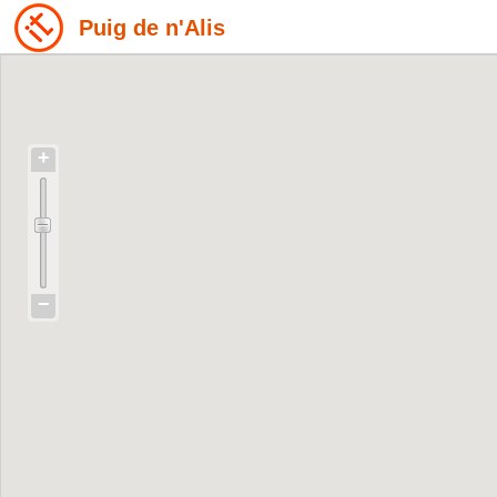
Puig de n'Alis
+
−