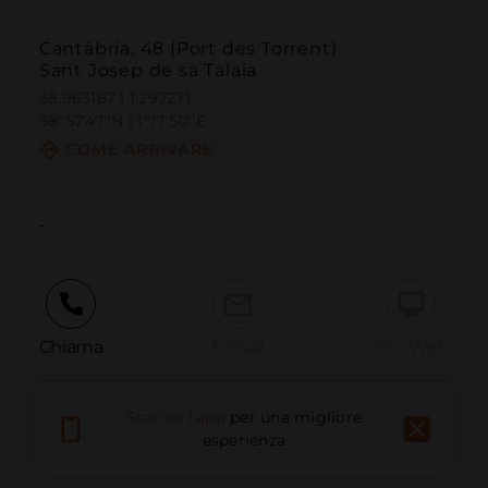
Cantàbria, 48 (Port des Torrent)
Sant Josep de sa Talaia
38.963167 | 1.297271
38º57'47''N | 1º17'50''E
COME ARRIVARE
-
Chiama
E-mail
Sito Web
Scarica l'app
per una migliore
Segnala problema
esperienza