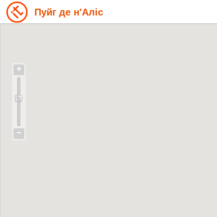
Пуйг де н'Аліс
+
−