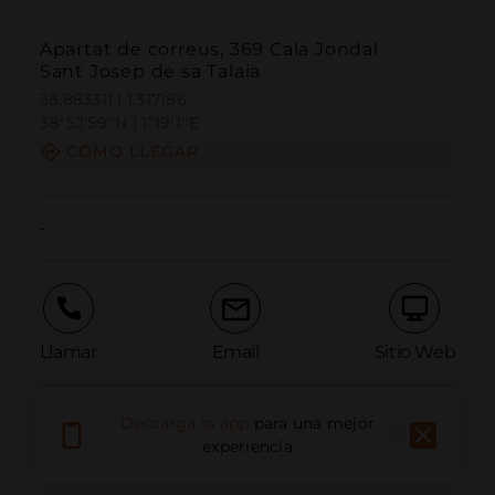
Apartat de correus, 369 Cala Jondal
Sant Josep de sa Talaia
38.883311 | 1.317186
38º52'59''N | 1º19'1''E
CÓMO LLEGAR
-
Llamar
Email
Sitio Web
Descarga la app
para una mejor
Informar problema
experiencia