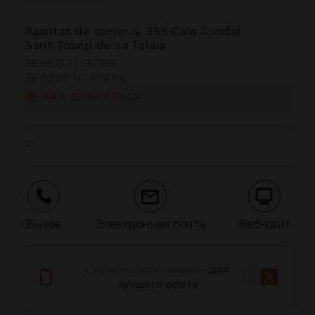
Apartat de correus, 369 Cala Jondal
Sant Josep de sa Talaia
38.883311 | 1.317186
38º52'59''N | 1º19'1''E
КАК ДОБРАТЬСЯ
-
Вызов
Электронная почта
Веб-сайт
Скачайте приложение
для
Сообщить о проблеме
лучшего опыта