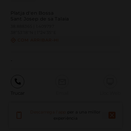
Platja d'en Bossa
Sant Josep de sa Talaia
38.888365 | 1.409797
38º53'18''N | 1º24'35''E
COM ARRIBAR-HI
-
Trucar
Email
Lloc Web
Descarrega l'app
per a una millor
Informar problema
experiència