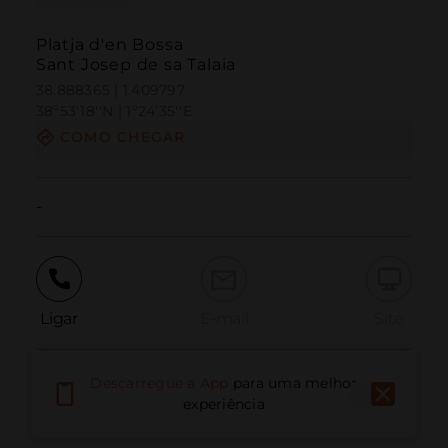
Platja d'en Bossa
Sant Josep de sa Talaia
38.888365 | 1.409797
38º53'18''N | 1º24'35''E
COMO CHEGAR
-
Ligar
E-mail
Site
Descarregue a App
para uma melhor
Relatar problema
experiência