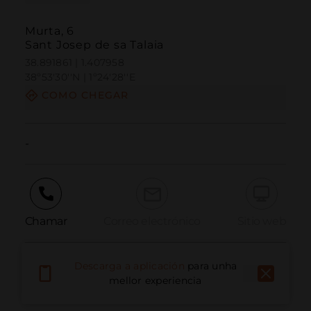
Murta, 6
Sant Josep de sa Talaia
38.891861 | 1.407958
38º53'30''N | 1º24'28''E
COMO CHEGAR
-
Chamar
Correo electrónico
Sitio web
Descarga a aplicación
para unha
Informar dun problema
mellor experiencia