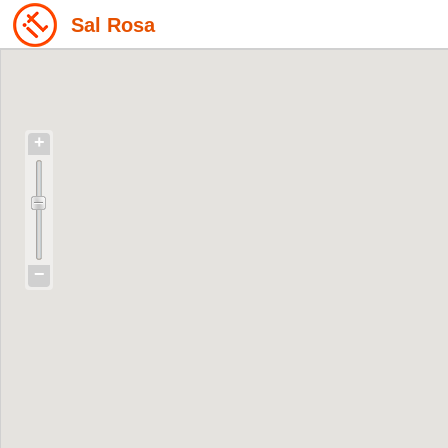
Sal Rosa
+
−