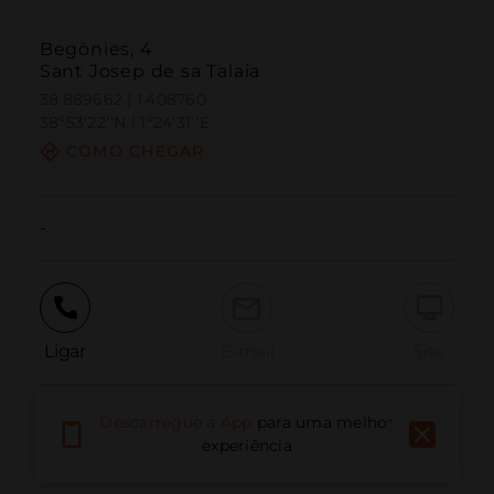
Begònies, 4
Sant Josep de sa Talaia
38.889662 | 1.408760
38º53'22''N | 1º24'31''E
COMO CHEGAR
-
Ligar
E-mail
Site
Descarregue a App
para uma melhor
Relatar problema
experiência