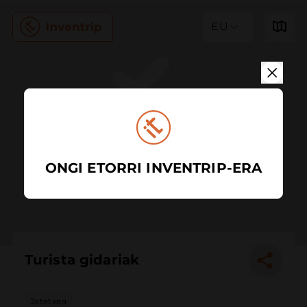
EU
ONGI ETORRI INVENTRIP-ERA
Turista gidariak
Jatetxea