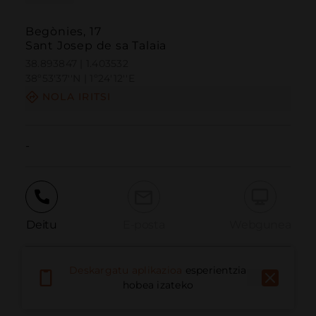
Begònies, 17
Sant Josep de sa Talaia
38.893847 | 1.403532
38º53'37''N | 1º24'12''E
NOLA IRITSI
-
Deitu
E-posta
Webgunea
Deskargatu aplikazioa
esperientzia
Eman arazoa
hobea izateko