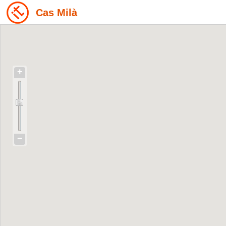
Cas Milà
+
−