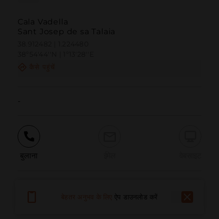
Cala Vadella
Sant Josep de sa Talaia
38.912482 | 1.224480
38º54'44''N | 1º13'28''E
कैसे पहुंचें
-
बुलाना
ईमेल
वेबसाइट
समस्या की सूचना दें
बेहतर अनुभव के लिए
ऐप डाउनलोड करें