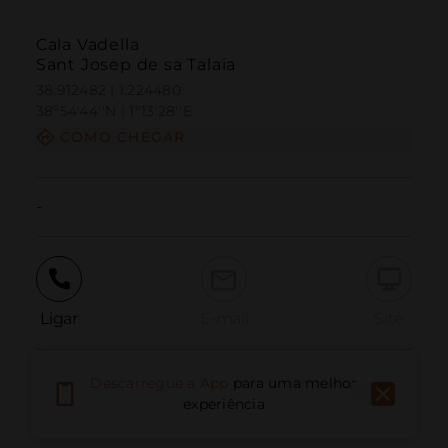
Cala Vadella
Sant Josep de sa Talaia
38.912482 | 1.224480
38º54'44''N | 1º13'28''E
COMO CHEGAR
-
Ligar
E-mail
Site
Descarregue a App
para uma melhor
Relatar problema
experiência