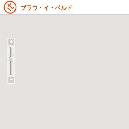
ブラウ・イ・ベルド
+
−