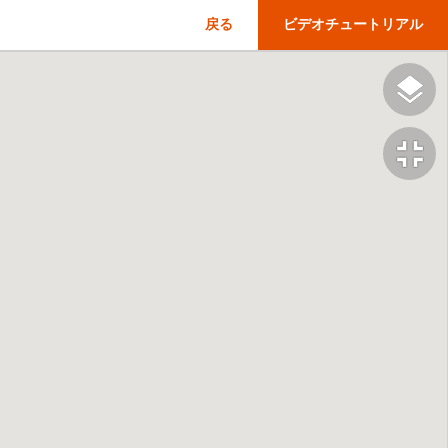
戻る
ビデオチュートリアル
fullscreen_exit