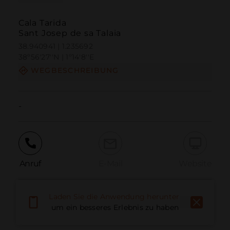
Cala Tarida
Sant Josep de sa Talaia
38.940941 | 1.235692
38º56'27''N | 1º14'8''E
WEGBESCHREIBUNG
-
Anruf
E-Mail
Website
Laden Sie die Anwendung herunter,
Problem melden
um ein besseres Erlebnis zu haben