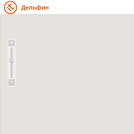
Дельфин
+
−