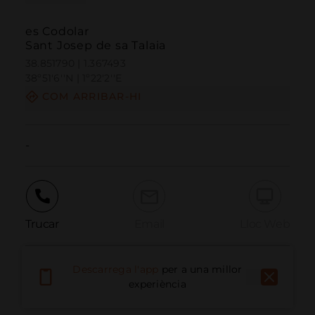
es Codolar
Sant Josep de sa Talaia
38.851790 | 1.367493
38º51'6''N | 1º22'2''E
COM ARRIBAR-HI
-
Trucar
Email
Lloc Web
Descarrega l'app
per a una millor
Informar problema
experiència