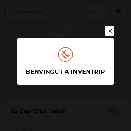
CA
BENVINGUT A INVENTRIP
Es Cap D'es Falcó
Restaurant