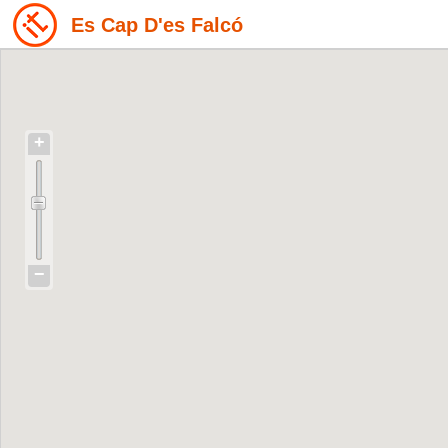
Es Cap D'es Falcó
+
−