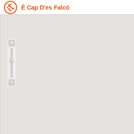
É Cap D'es Falcó
+
−