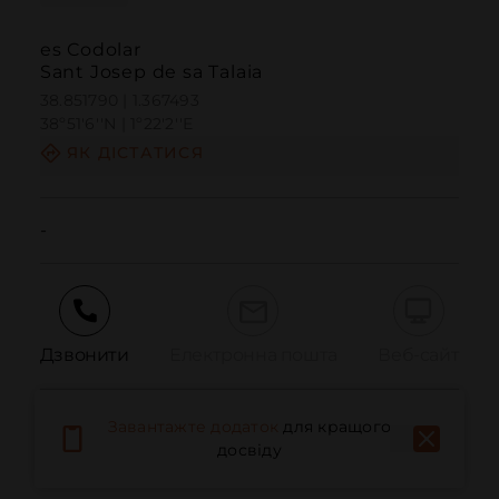
es Codolar
Sant Josep de sa Talaia
38.851790 | 1.367493
38º51'6''N | 1º22'2''E
ЯК ДІСТАТИСЯ
-
Дзвонити
Електронна пошта
Веб-сайт
Завантажте додаток
для кращого
Повідомити про проблему
досвіду