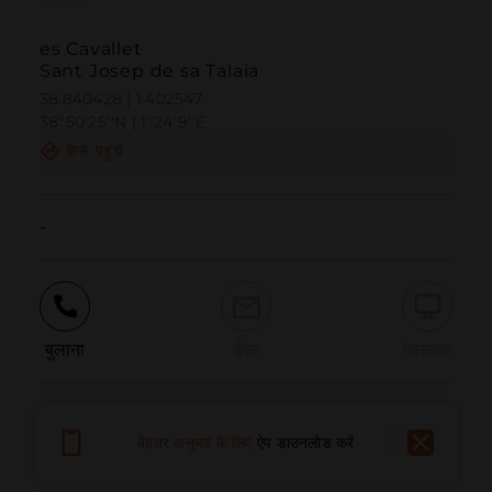
es Cavallet
Sant Josep de sa Talaia
38.840428 | 1.402547
38º50'25''N | 1º24'9''E
कैसे पहुंचें
-
बुलाना
ईमेल
वेबसाइट
समस्या की सूचना दें
बेहतर अनुभव के लिए
ऐप डाउनलोड करें