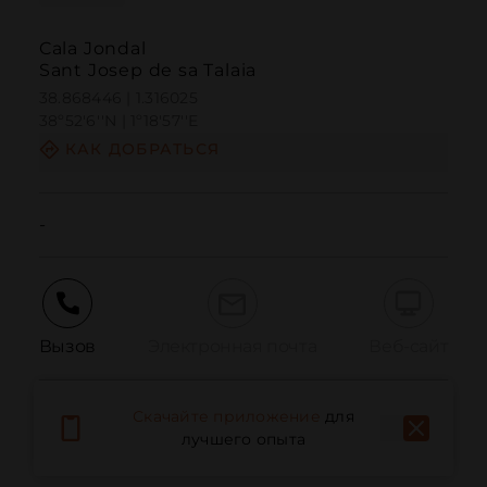
Cala Jondal
Sant Josep de sa Talaia
38.868446 | 1.316025
38º52'6''N | 1º18'57''E
КАК ДОБРАТЬСЯ
-
Вызов
Электронная почта
Веб-сайт
Скачайте приложение
для
Сообщить о проблеме
лучшего опыта