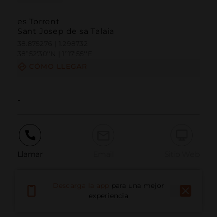
es Torrent
Sant Josep de sa Talaia
38.875276 | 1.298732
38º52'30''N | 1º17'55''E
CÓMO LLEGAR
-
Llamar
Email
Sitio Web
Descarga la app
para una mejor
Informar problema
experiencia