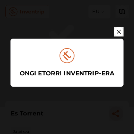
EU
ONGI ETORRI INVENTRIP-ERA
Es Torrent
Jatetxea