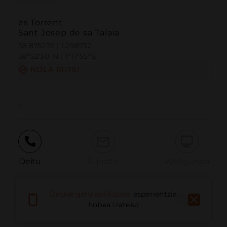
es Torrent
Sant Josep de sa Talaia
38.875276 | 1.298732
38º52'30''N | 1º17'55''E
NOLA IRITSI
-
Deitu
E-posta
Webgunea
Deskargatu aplikazioa
esperientzia
Eman arazoa
hobea izateko