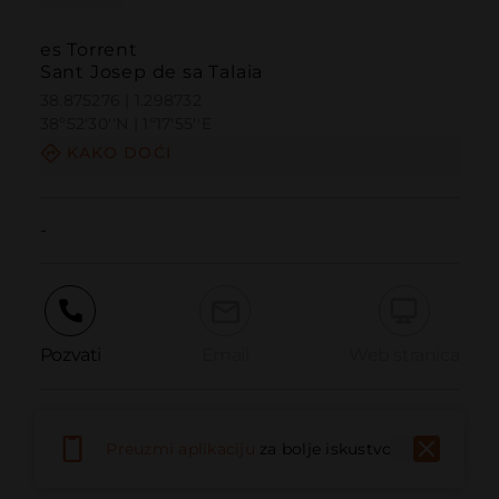
es Torrent
Sant Josep de sa Talaia
38.875276 | 1.298732
38º52'30''N | 1º17'55''E
KAKO DOĆI
-
Pozvati
Email
Web stranica
Prijaviti problem
Preuzmi aplikaciju
za bolje iskustvo