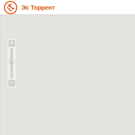
Эс Торрент
+
−