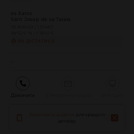
es Xarco
Sant Josep de sa Talaia
38.868459 | 1.311467
38º52'6''N | 1º18'41''E
ЯК ДІСТАТИСЯ
-
Дзвонити
Електронна пошта
Веб-сайт
Завантажте додаток
для кращого
Повідомити про проблему
досвіду