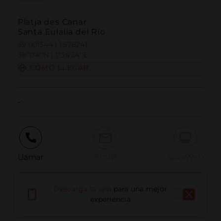
Platja des Canar
Santa Eulalia del Río
39.001344 | 1.576241
39º0'4''N | 1º34'34''E
CÓMO LLEGAR
-
Llamar
Email
Sitio Web
Descarga la app
para una mejor
Informar problema
experiencia