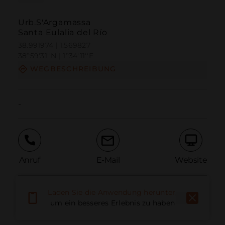
Urb.S'Argamassa
Santa Eulalia del Río
38.991974 | 1.569827
38º59'31''N | 1º34'11''E
WEGBESCHREIBUNG
-
Anruf
E-Mail
Website
Laden Sie die Anwendung herunter,
Problem melden
um ein besseres Erlebnis zu haben