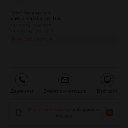
Urb.S'Argamassa
Santa Eulalia del Río
38.991974 | 1.569827
38º59'31''N | 1º34'11''E
ЯК ДІСТАТИСЯ
-
Дзвонити
Електронна пошта
Веб-сайт
Завантажте додаток
для кращого
Повідомити про проблему
досвіду