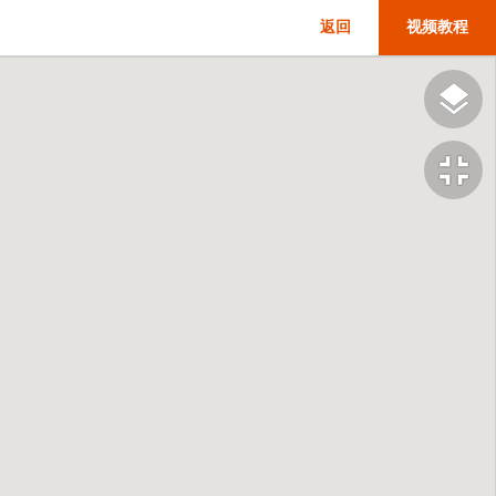
返回
视频教程
fullscreen_exit