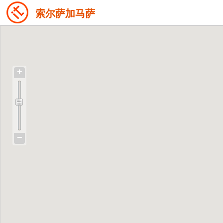
索尔萨加马萨
+
−