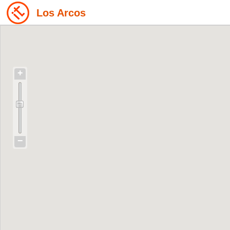
Los Arcos
+
−