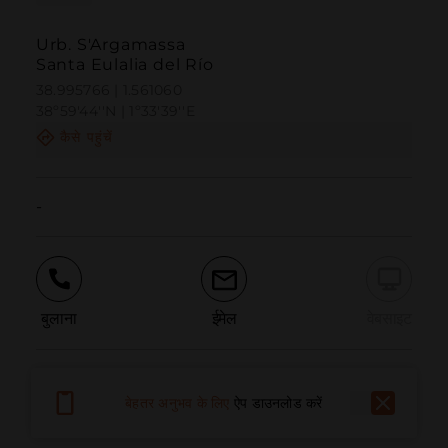
Urb. S'Argamassa
Santa Eulalia del Río
38.995766 | 1.561060
38º59'44''N | 1º33'39''E
कैसे पहुंचें
-
बुलाना
ईमेल
वेबसाइट
समस्या की सूचना दें
बेहतर अनुभव के लिए
ऐप डाउनलोड करें