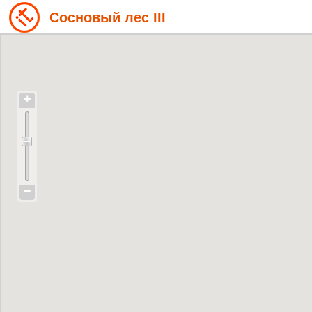
Сосновый лес III
+
−