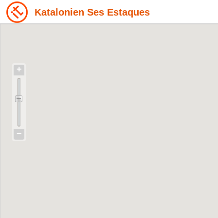
Katalonien Ses Estaques
+
−