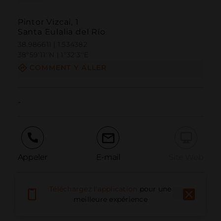
Pintor Vizcai, 1
Santa Eulalia del Río
38.986611 | 1.534382
38º59'11''N | 1º32'3''E
COMMENT Y ALLER
-
Appeler
E-mail
Site Web
Téléchargez l'application
pour une
Signaler un problème
meilleure expérience