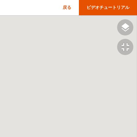
戻る
ビデオチュートリアル
fullscreen_exit