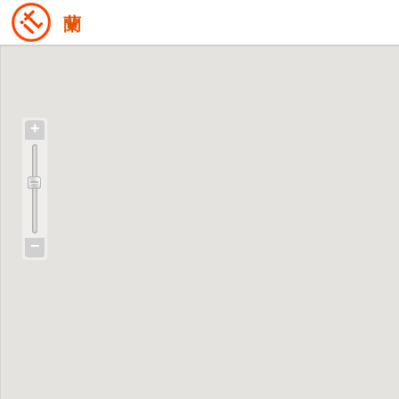
蘭
+
−