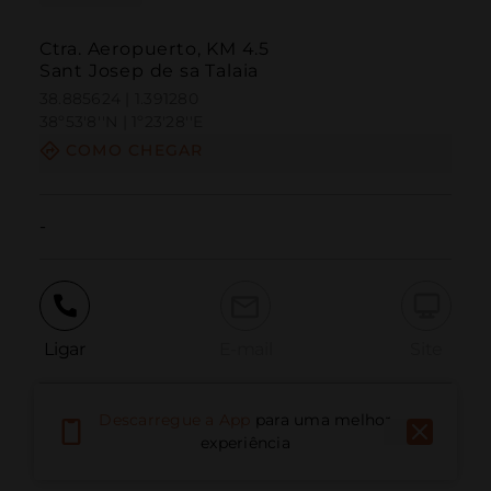
Ctra. Aeropuerto, KM 4.5
Sant Josep de sa Talaia
38.885624 | 1.391280
38º53'8''N | 1º23'28''E
COMO CHEGAR
-
Ligar
E-mail
Site
Descarregue a App
para uma melhor
Relatar problema
experiência