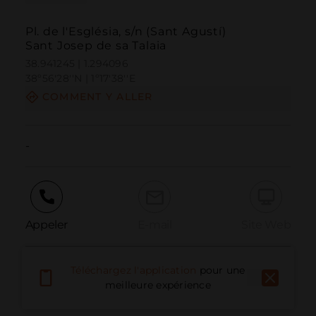
Pl. de l'Església, s/n (Sant Agustí)
Sant Josep de sa Talaia
38.941245 | 1.294096
38º56'28''N | 1º17'38''E
COMMENT Y ALLER
-
Appeler
E-mail
Site Web
Téléchargez l'application
pour une
Signaler un problème
meilleure expérience