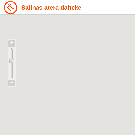
Salinas atera daiteke
+
−