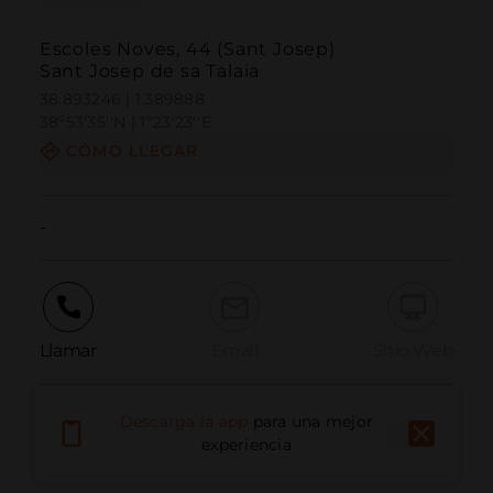
Escoles Noves, 44 (Sant Josep)
Sant Josep de sa Talaia
38.893246 | 1.389888
38º53'35''N | 1º23'23''E
CÓMO LLEGAR
-
Llamar
Email
Sitio Web
Descarga la app
para una mejor
Informar problema
experiencia