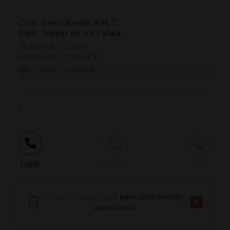
Ctra. Sant Josep, KM 7
Sant Josep de sa Talaia
38.894501 | 1.331731
38º53'40''N | 1º19'54''E
COMO CHEGAR
-
Ligar
E-mail
Site
Descarregue a App
para uma melhor
Relatar problema
experiência