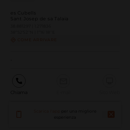
es Cubells
Sant Josep de sa Talaia
38.881297 | 1.271836
38º52'52''N | 1º16'18''E
COME ARRIVARE
-
Chiama
E-mail
Sito Web
Scarica l'app
per una migliore
Segnala problema
esperienza