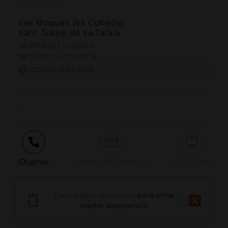
Ses Boques (es Cubells)
Sant Josep de sa Talaia
38.876628 | 1.265340
38º52'35''N | 1º15'55''E
COMO CHEGAR
-
Chamar
Correo electrónico
Sitio web
Descarga a aplicación
para unha
Informar dun problema
mellor experiencia