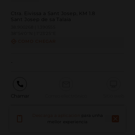
Ctra. Eivissa a Sant Josep, KM 1.8
Sant Josep de sa Talaia
38.900268 | 1.390555
38º54'0''N | 1º23'25''E
COMO CHEGAR
-
Chamar
Correo electrónico
Sitio web
Descarga a aplicación
para unha
Informar dun problema
mellor experiencia