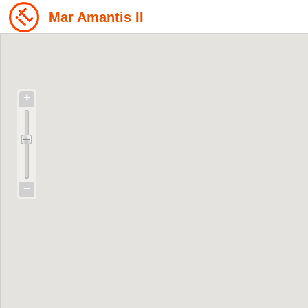
Mar Amantis II
+
−