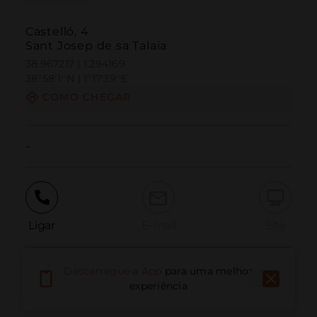
Castelló, 4
Sant Josep de sa Talaia
38.967217 | 1.294169
38º58'1''N | 1º17'39''E
COMO CHEGAR
-
Ligar
E-mail
Site
Descarregue a App
para uma melhor
Relatar problema
experiência